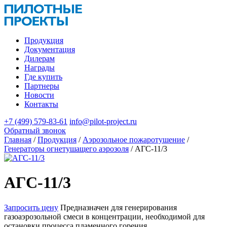
Продукция
Документация
Дилерам
Награды
Где купить
Партнеры
Новости
Контакты
+7 (499) 579-83-61
info@pilot-project.ru
Обратный звонок
Главная
/
Продукция
/
Аэрозольное пожаротушение
/
Генераторы огнетушащего аэрозоля
/
АГС-11/3
АГС-11/3
Запросить цену
Предназначен для генерирования
газоаэрозольной смеси в концентрации, необходимой для
остановки процесса пламенного горения.